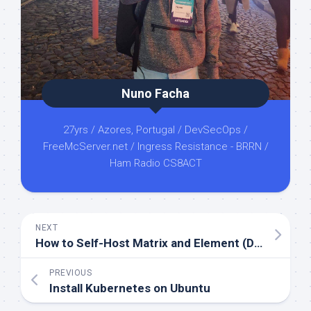
Nuno Facha
27yrs / Azores, Portugal / DevSecOps /
FreeMcServer.net / Ingress Resistance - BRRN /
Ham Radio CS8ACT
NEXT
How to Self-Host Matrix and Element (Docker Compose)
PREVIOUS
Install Kubernetes on Ubuntu