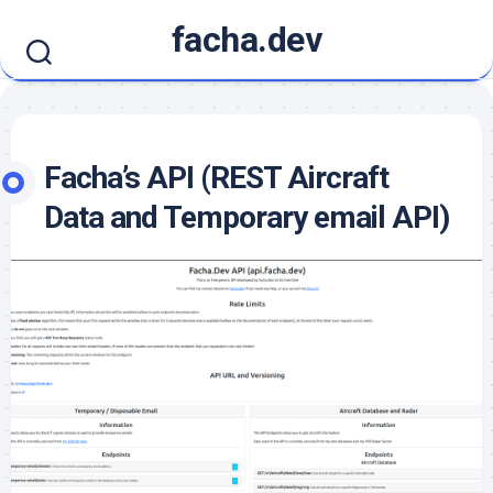
Skip
facha.dev
to
content
Facha’s API (REST Aircraft
Data and Temporary email API)