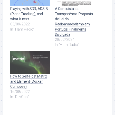
Playing with SDR, ADS-B
A Conquista da
(Plane Tracking), and
Transparência: Proposta
what is next
de Lei do
03/09/2022
Radioamadorismo em
In "Ham Radio"
Portugal Finalmente
Divulgada
28/02/2024
In "Ham Radio"
How to Self-Host Matrix
and Element (Docker
Compose)
16/08/2022
In "DevOps"